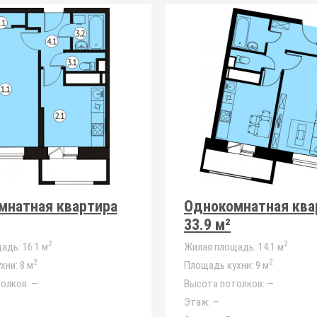
мнатная квартира
Однокомнатная ква
33.9 м²
2
2
адь:
16.1 м
Жилая площадь:
14.1 м
2
2
хни:
8 м
Площадь кухни:
9 м
олков:
—
Высота потолков:
—
Этаж:
—