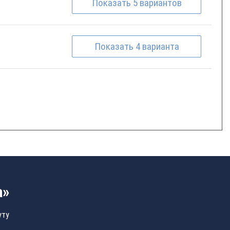
Показать
5
вариантов
Показать
4
варианта
а»
уту