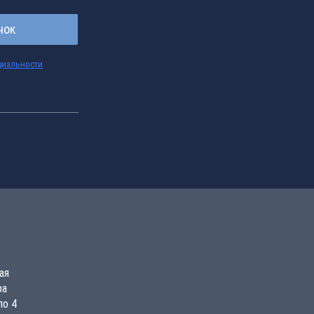
нок
циальности
ая
ра
по 4