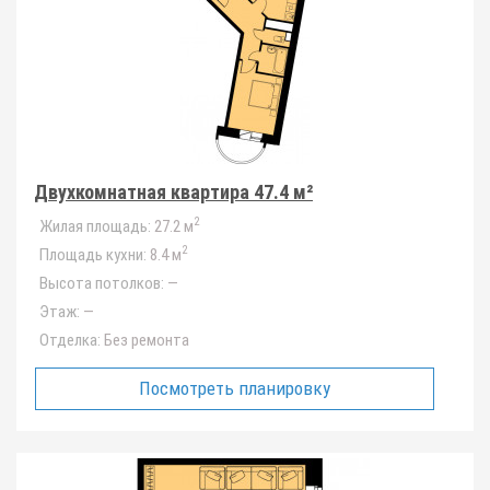
Двухкомнатная квартира 47.4 м²
2
Жилая площадь:
27.2 м
2
Площадь кухни:
8.4 м
Высота потолков:
—
Этаж:
—
Отделка:
Без ремонта
Посмотреть планировку