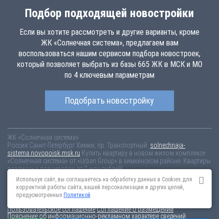
Подбор подходящей новостройки
Если вы хотите рассмотреть и другие варианты, кроме
ЖК «Солнечная система», предлагаем вам
воспользоваться нашим сервисом подбора новостроек,
который позволяет выбрать из базы 665 ЖК в МСК и МО
по 4 ключевым параметрам
Подобрать новостройку
ЖК «Солнечная система»
Россия
Санкт-Петербург
Химки, пр. Транспортный
solnechnaja-
sistema.novopoisk.msk.ru
Купить квартиру в новом жилом комплексе
«Солнечная система» от «Urban Group» в химкинском районе. Квартиры
различных планировок от 0 млн рублей!
Используя сайт, вы соглашаетесь на обработку данных в Cookies для
Новостройки Санкт-Петербурга
Новостройки Москвы
корректной работы сайта, вашей персонализации и других целей,
Информация на сайте взята из открытых источников, не является
предусмотренных
Политикой
публичной офертой и распространяется для ознакомления.
Пользовательское соглашение
Соглашение о размещении
Пояснение об информационно-рекламном характере сведений