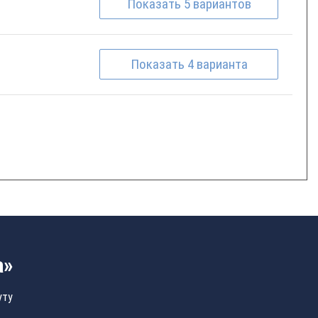
Показать
5
вариантов
Показать
4
варианта
а»
уту