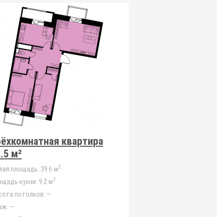
рёхкомнатная квартира
.5 м²
2
лая площадь:
39.6 м
2
щадь кухни:
9.2 м
сота потолков:
—
аж:
—