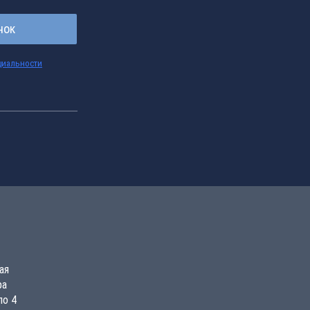
нок
циальности
ая
ра
по 4